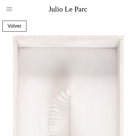
Julio
Le
Parc
rel05_2_aa.jpg
Volver