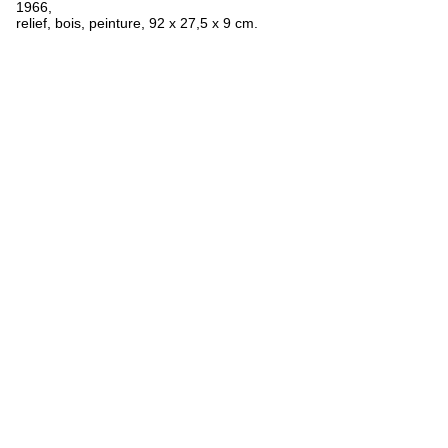
1966,
relief, bois, peinture, 92 x 27,5 x 9 cm.
FR
ES
EN
Obras
Textos
Exposiciones
biografía
Bibliografía
Créditos