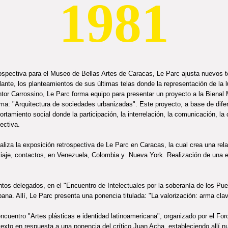
1981
ospectiva para el Museo de Bellas Artes de Caracas, Le Parc ajusta nuevos t
ante, los planteamientos de sus últimas telas donde la representación de la 
ntor Carrossino, Le Parc forma equipo para presentar un proyecto a la Bienal 
tema: "Arquitectura de sociedades urbanizadas". Este proyecto, a base de dif
tamiento social donde la participación, la interrelación, la comunicación, la c
ectiva.
iza la exposición retrospectiva de Le Parc en Caracas, la cual crea una rela
iaje, contactos, en Venezuela, Colombia y Nueva York. Realización de una 
entos delegados, en el "Encuentro de Intelectuales por la soberanía de los Pu
na. Allí, Le Parc presenta una ponencia titulada: "La valorización: arma clave
ncuentro "Artes plásticas e identidad latinoamericana", organizado por el Fo
exto en respuesta a una ponencia del crítico Juan Acha, estableciendo allí n