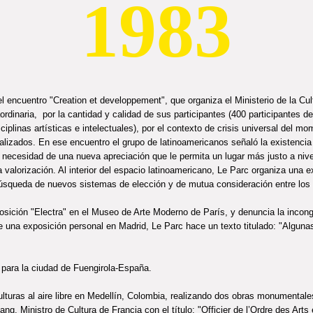
1983
 el encuentro "Creation et developpement", que organiza el Ministerio de la Cu
rdinaria, por la cantidad y calidad de sus participantes (400 participantes de 
iplinas artísticas e intelectuales), por el contexto de crisis universal del m
ealizados. En ese encuentro el grupo de latinoamericanos señaló la existencia 
a necesidad de una nueva apreciación que le permita un lugar más justo a nive
 valorización. Al interior del espacio latinoamericano, Le Parc organiza una e
 búsqueda de nuevos sistemas de elección y de mutua consideración entre los 
posición "Electra" en el Museo de Arte Moderno de París, y denuncia la incon
e una exposición personal en Madrid, Le Parc hace un texto titulado: "Algunas
para la ciudad de Fuengirola-España.
ulturas al aire libre en Medellín, Colombia, realizando dos obras monumentale
, Ministro de Cultura de Francia con el título: "Officier de l’Ordre des Arts 