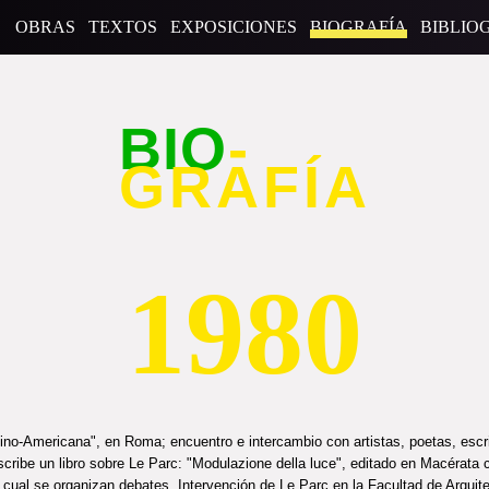
OBRAS
TEXTOS
EXPOSICIONES
BIOGRAFÍA
BIBLIO
BIO
-
GRAFÍA
1980
atino-Americana", en Roma; encuentro e intercambio con artistas, poetas, escr
scribe un libro sobre Le Parc: "Modulazione della luce", editado en Macérata
 cual se organizan debates. Intervención de Le Parc en la Facultad de Arquit