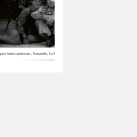
pace latino-américain ; Tomasello, Le Parc, Noé, Piza, Krasno, Mme Matta, Matta, Novoa, Netto,