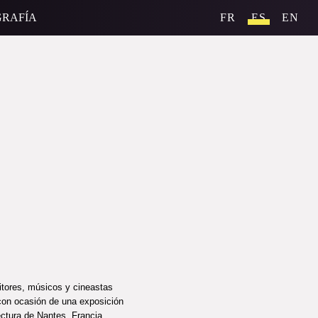
GRAFÍA
FR
ES
EN
itores, músicos y cineastas
 con ocasión de una exposición
ectura de Nantes, Francia.