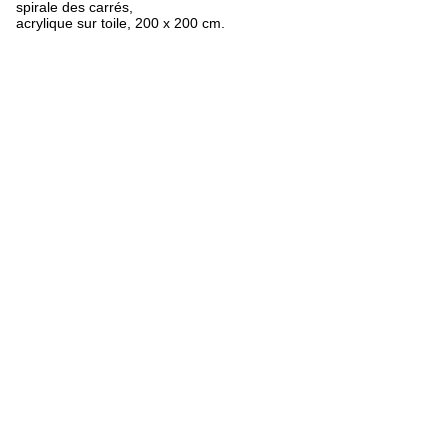
spirale des carrés,
acrylique sur toile, 200 x 200 cm.
FR
ES
EN
Obras
Textos
Exposiciones
biografía
Bibliografía
Créditos