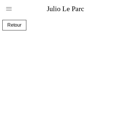
Julio
Le
Parc
gab00119_e.jpg
Retour