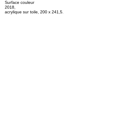
Surface couleur
2018,
acrylique sur toile, 200 x 241,5.
FR
ES
EN
Oeuvres
Textes
Expositions
Biographie
Bibliographie
Crédits
Mentions légales