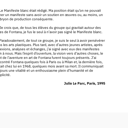
Le Manifeste blanc était rédigé. Ma position était qu’on ne pouvait
ner un manifeste sans avoir un soutien en œuvres ou, au moins, un
ryon de production conséquente.
Je crois que, de tous les élèves du groupe qui gravitait autour des
es de Fontana, je fus le seul à n’avoir pas signé le Manifeste blanc.
Paradoxalement, de tout ce groupe, je suis le seul à avoir persévérer
s les arts plastiques. Plus tard, avec d’autres jeunes artistes, après
lexions, analyses et échanges, j’ai signé avec eux des manifestes
n à nous. Mais l’esprit d’ouverture, la vision vers d’autres choses, le
t de l’aventure en art de Fontana furent toujours présents. J’ai
contré Fontana quelques fois à Paris ou à Milan et, la dernière fois,
tait chez lui en 1968, quelques mois avant sa mort. Il communiquait
jours une vitalité et un enthousiasme plein d’humanité et de
plicité.
Julio Le Parc, Paris, 1995