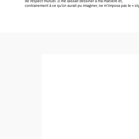
de respect mutuel. Il me laissait dessiner à ma manière et,
contrairement à ce qu’on aurait pu imaginer, ne m’imposa pas le « st