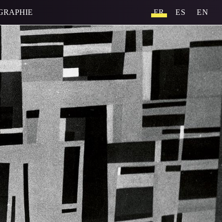
GRAPHIE
FR
ES
EN