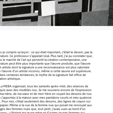
s je compris sa leçon : ce qui était important, c’était le dessin, pas la
nature. Ce professeur s’appelait Uzal. Plus tard, j’ai pu constater que,
s le marché de l’art qui pervertit la création contemporaine, une
nature peut être plus importante que l’œuvre produite, que l’œuvre
n artiste dont la signature a une reconnaissance est plus valorisée
 l’œuvre d’un artiste inconnu, même si cette œuvre est supérieure.
dans certaines tendances, le mythe de la signature fait office de
ation artistique.
La MEBA organisait, tous les samedis après-midi, des séances de
quis avec des modèles nus. Je me souviens encore de l’expression
ma mère, de ma sœur et de mon frère en voyant les dessins de nus
 j’apportais à la maison avec mes pantalons courts et mes quatorze
. Pour moi, c’était seulement des dessins, des lignes de crayon sur
papier. Même si la vue de la femme nue qui posait me renvoyait aux
ges des femmes nues que, tout petit, j’avais vues au bord d’un
sseau : c’étaient ma jeune mère et d’autres jeunes femmes qui