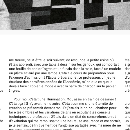
me trouve, peut-être le soir suivant, de retour de la petite usine où
Mai
j’étais apprenti, avec une table à dessin sur les genoux, qui comportait
sig
une feuille de papier Ingres et un fusain dans la main, face à un modèle
dan
en plâtre éclairé par une lampe. C’était le cours de préparation pour
sig
l’examen d’admission à l’École préparatoire. Le professeur, un jeune
d’u
étudiant des dernières années de l’Académie, m’indiqua ce que je
que
devais faire : copier le modèle avec la barre de charbon sur le papier
Et 
nce
Ingres.
cré
Pour moi, c’était une illumination. Moi, assis en train de dessiner !
C’était ça ! Il n’y avait rien d’autre. C’était comme si une éternité de
cro
,
création se présentait devant moi. Et j’étalais le noir du charbon pour
de 
faire les ombres et les variations de gris en écoutant les conseils
que
techniques du professeur. J’étais dans un état de compréhension et
ans
 de
d’exaltation qui me remplissait d’une heureuse assurance et me sortait,
un 
je le sentais, définitivement de l’angoisse partagée avec ma mère de ne
ima
pas savoir comment orienter mon avenir.
rui