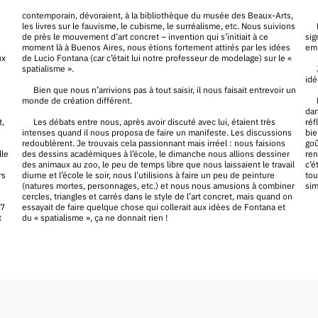
contemporain, dévoraient, à la bibliothèque du musée des Beaux-Arts,
les livres sur le fauvisme, le cubisme, le surréalisme, etc. Nous suivions
de près le mouvement d’art concret – invention qui s’initiait à ce
sig
moment là à Buenos Aires, nous étions fortement attirés par les idées
emb
ux
de Lucio Fontana (car c’était lui notre professeur de modelage) sur le «
spatialisme ».
idé
Bien que nous n’arrivions pas à tout saisir, il nous faisait entrevoir un
monde de création différent.
dan
t,
Les débats entre nous, après avoir discuté avec lui, étaient très
réf
intenses quand il nous proposa de faire un manifeste. Les discussions
bie
redoublèrent. Je trouvais cela passionnant mais irréel : nous faisions
goû
lle
des dessins académiques à l’école, le dimanche nous allions dessiner
ren
des animaux au zoo, le peu de temps libre que nous laissaient le travail
c’é
rs
diurne et l’école le soir, nous l’utilisions à faire un peu de peinture
tou
(natures mortes, personnages, etc.) et nous nous amusions à combiner
sim
cercles, triangles et carrés dans le style de l’art concret, mais quand on
17
essayait de faire quelque chose qui collerait aux idées de Fontana et
t
du « spatialisme », ça ne donnait rien !