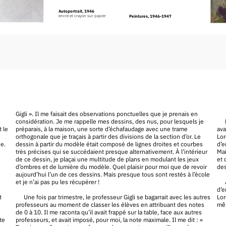
Autoportrait, 1946
encre et crayon sur papier
Peintures, 1946-1947
Gigli ». Il me faisait des observations ponctuelles que je prenais en
considération. Je me rappelle mes dessins, des nus, pour lesquels je
 le
préparais, à la maison, une sorte d’échafaudage avec une trame
ava
orthogonale que je traçais à partir des divisions de la section d’or. Le
Lor
ue.
dessin à partir du modèle était composé de lignes droites et courbes
d’e
très précises qui se succédaient presque alternativement. À l’intérieur
Mai
de ce dessin, je plaçai une multitude de plans en modulant les jeux
et 
d’ombres et de lumière du modèle. Quel plaisir pour moi que de revoir
des
aujourd’hui l’un de ces dessins. Mais presque tous sont restés à l’école
et je n’ai pas pu les récupérer !
d’e
t
Une fois par trimestre, le professeur Gigli se bagarrait avec les autres
Lor
professeurs au moment de classer les élèves en attribuant des notes
mê
de 0 à 10. Il me raconta qu’il avait frappé sur la table, face aux autres
ite
professeurs, et avait imposé, pour moi, la note maximale. Il me dit : «