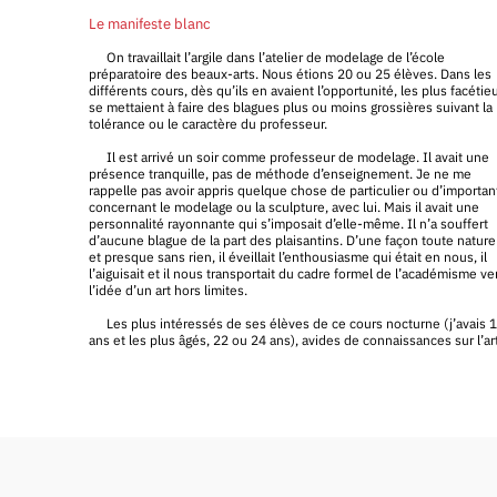
Le manifeste blanc
On travaillait l’argile dans l’atelier de modelage de l’école
préparatoire des beaux-arts. Nous étions 20 ou 25 élèves. Dans les
différents cours, dès qu’ils en avaient l’opportunité, les plus facétie
se mettaient à faire des blagues plus ou moins grossières suivant la
tolérance ou le caractère du professeur.
Il est arrivé un soir comme professeur de modelage. Il avait une
présence tranquille, pas de méthode d’enseignement. Je ne me
rappelle pas avoir appris quelque chose de particulier ou d’importan
concernant le modelage ou la sculpture, avec lui. Mais il avait une
personnalité rayonnante qui s’imposait d’elle-même. Il n’a souffert
d’aucune blague de la part des plaisantins. D’une façon toute nature
et presque sans rien, il éveillait l’enthousiasme qui était en nous, il
l’aiguisait et il nous transportait du cadre formel de l’académisme ve
l’idée d’un art hors limites.
Les plus intéressés de ses élèves de ce cours nocturne (j’avais 
ans et les plus âgés, 22 ou 24 ans), avides de connaissances sur l’ar