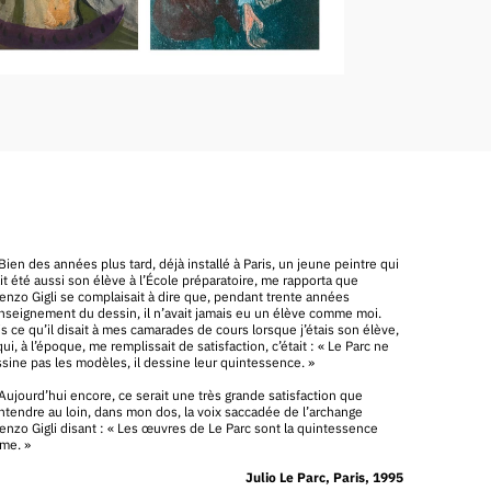
Bien des années plus tard, déjà installé à Paris, un jeune peintre qui
it été aussi son élève à l’École préparatoire, me rapporta que
enzo Gigli se complaisait à dire que, pendant trente années
nseignement du dessin, il n’avait jamais eu un élève comme moi.
s ce qu’il disait à mes camarades de cours lorsque j’étais son élève,
qui, à l’époque, me remplissait de satisfaction, c’était : « Le Parc ne
sine pas les modèles, il dessine leur quintessence. »
Aujourd’hui encore, ce serait une très grande satisfaction que
ntendre au loin, dans mon dos, la voix saccadée de l’archange
enzo Gigli disant : « Les œuvres de Le Parc sont la quintessence
me. »
Julio Le Parc, Paris, 1995