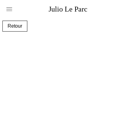
Julio
Le
Parc
leparc_7073-g014.png
Retour