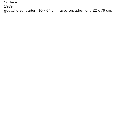
Surface
1959,
gouache sur carton, 10 x 64 cm ; avec encadrement, 22 x 76 cm.
FR
ES
EN
Oeuvres
Textes
Expositions
Biographie
Bibliographie
Crédits
Mentions légales