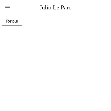
Julio
Le
Parc
rel03_aa.jpg
Retour