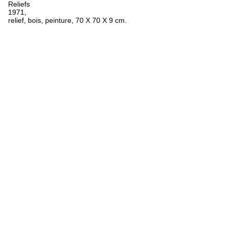
Reliefs
1971,
relief, bois, peinture, 70 X 70 X 9 cm.
FR
ES
EN
Oeuvres
Textes
Expositions
Biographie
Bibliographie
Crédits
Mentions légales