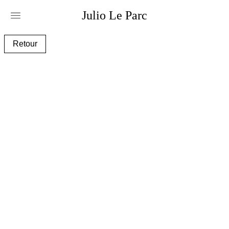
Julio
Le
Parc
_30i0882-bis_copie.jpg
Retour