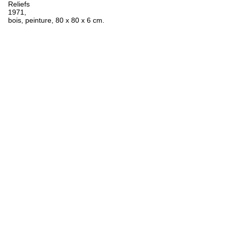
Reliefs
1971,
bois, peinture, 80 x 80 x 6 cm.
FR
ES
EN
Oeuvres
Textes
Expositions
Biographie
Bibliographie
Crédits
Mentions légales