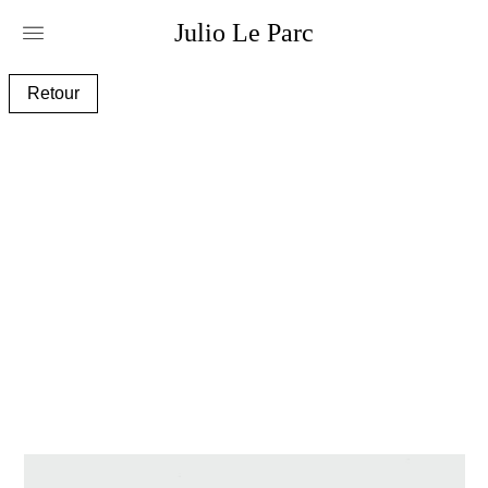
Julio
Le
Parc
ciel_van_gsunb-
Retour
12_couv_e.jpg