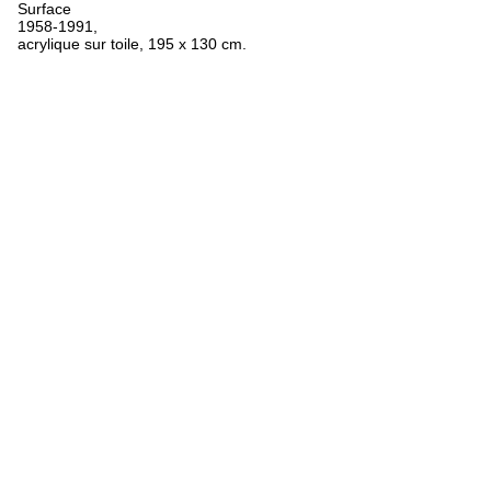
Surface
1958-1991,
acrylique sur toile, 195 x 130 cm.
FR
ES
EN
Oeuvres
Textes
Expositions
Biographie
Bibliographie
Crédits
Mentions légales