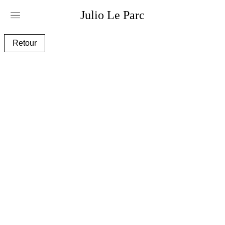
Julio
Le
Parc
surc027_1_aa.jpg
Retour