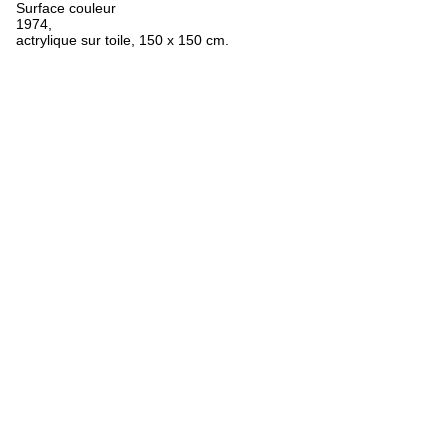
Surface couleur
1974,
actrylique sur toile, 150 x 150 cm.
FR
ES
EN
Oeuvres
Textes
Expositions
Biographie
Bibliographie
Crédits
Mentions légales