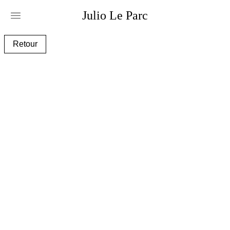
Julio
Le
Parc
surc002_aa.jpg
Retour