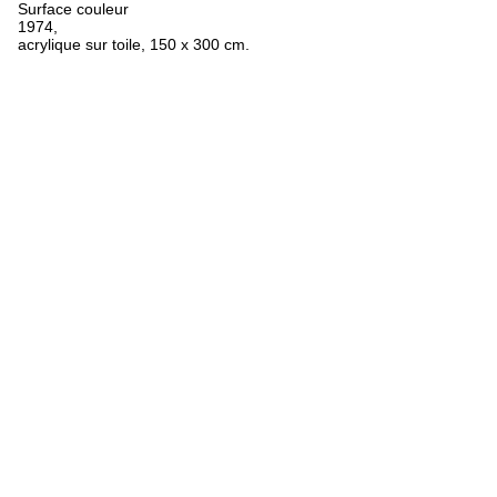
Surface couleur
1974,
acrylique sur toile, 150 x 300 cm.
FR
ES
EN
Oeuvres
Textes
Expositions
Biographie
Bibliographie
Crédits
Mentions légales