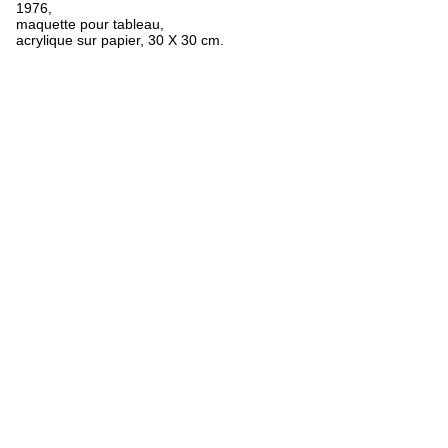
1976,
maquette pour tableau,
acrylique sur papier, 30 X 30 cm.
FR
ES
EN
Oeuvres
Textes
Expositions
Biographie
Bibliographie
Crédits
Mentions légales