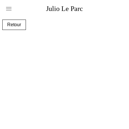
Julio
Le
Parc
modu-11e1.jpg
Retour