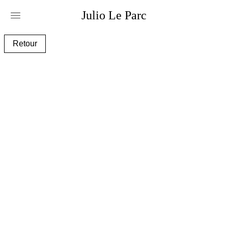
Julio
Le
Parc
_30i0916.jpg
Retour