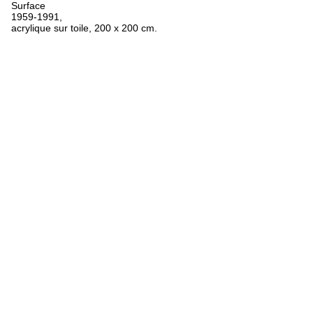
Surface
1959-1991,
acrylique sur toile, 200 x 200 cm.
FR
ES
EN
Oeuvres
Textes
Expositions
Biographie
Bibliographie
Crédits
Mentions légales