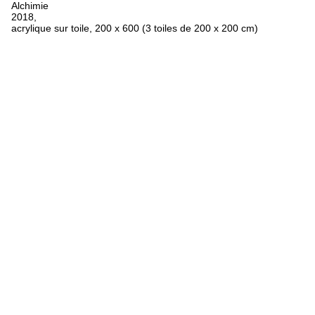
Alchimie
2018,
acrylique sur toile, 200 x 600 (3 toiles de 200 x 200 cm)
FR
ES
EN
Oeuvres
Textes
Expositions
Biographie
Bibliographie
Crédits
Mentions légales