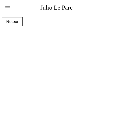
Julio
Le
Parc
alc142e1.png
Retour