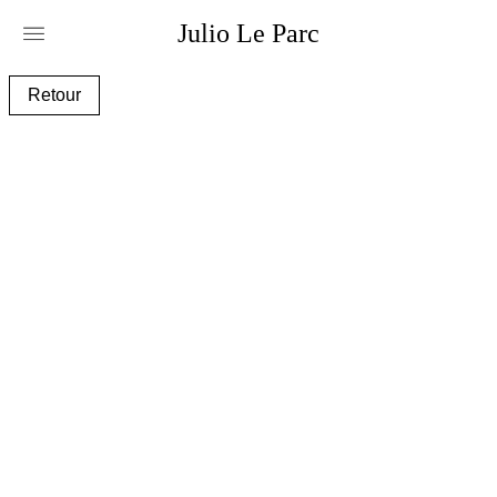
Julio
Le
Parc
alc079_alchimie_351_2016_20
Retour