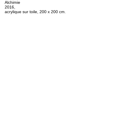
Alchimie
2016,
acrylique sur toile, 200 x 200 cm.
FR
ES
EN
Oeuvres
Textes
Expositions
Biographie
Bibliographie
Crédits
Mentions légales