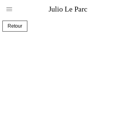
Julio
Le
Parc
copia_de_alchimie_335_2016_
Retour