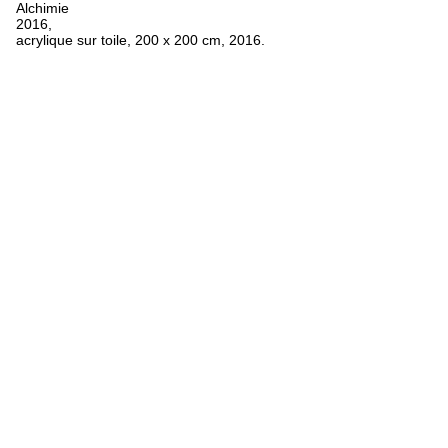
Alchimie
2016,
acrylique sur toile, 200 x 200 cm, 2016.
FR
ES
EN
Oeuvres
Textes
Expositions
Biographie
Bibliographie
Crédits
Mentions légales