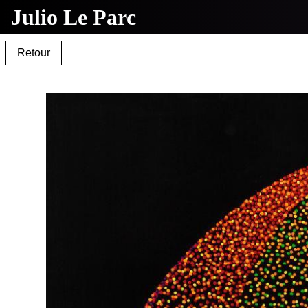
Julio Le Parc
0126_00.jpg
Retour