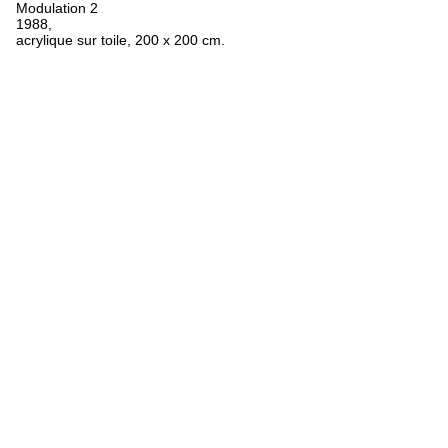
Modulation 2
1988,
acrylique sur toile, 200 x 200 cm.
FR
ES
EN
Oeuvres
Textes
Expositions
Biographie
Bibliographie
Crédits
Mentions légales