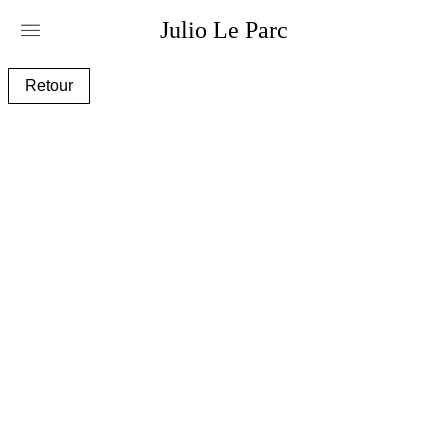
Julio
Le
Parc
alc001_e.jpg
Retour