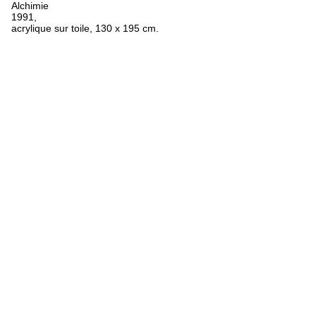
Alchimie
1991,
acrylique sur toile, 130 x 195 cm.
FR
ES
EN
Oeuvres
Textes
Expositions
Biographie
Bibliographie
Crédits
Mentions légales