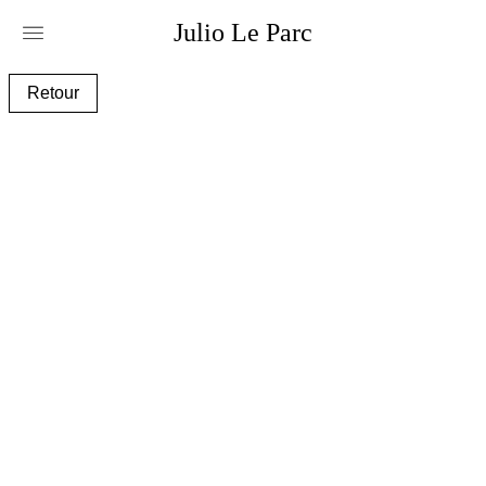
Julio
Le
Parc
alc028_e.jpg
Retour