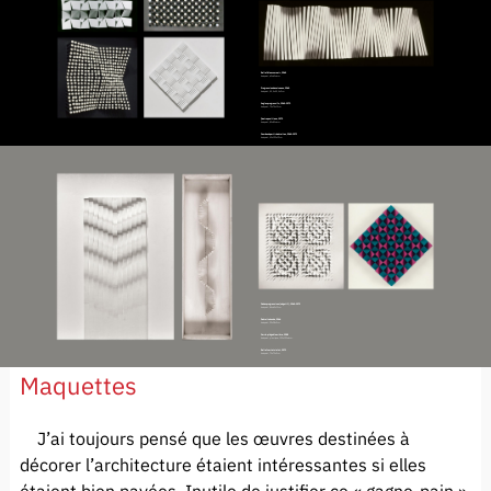
Relief blanc sur noir, 1960
bois peint, 60 x 60 x 6 cm
Progression des niveaux, 1960
bois peint, 53,5 x 53,5 x 9 cm
Angles progressifs, 1960-1971
bois peint, 75 x 75 x 13 cm
Quatre positions, 1971
bois peint, 80 x 80 x 6 cm
Courbes à partir de droites, 1960-1971
bois peint, 40 x 120 x 19 cm
Ondes progressives (négatif), 1960-1971
bois peint, 84 x 62 x 10 cm
De droite à onde, 1966
bois peint, 92 x 28 x 9 cm
Carré-piège à lumière, 1988
bois peint, plastique, 120 x 120 x 6 cm.
Relief vert et violet, 1971
bois peint, 70 x 70 x 9 cm
Maquettes
J’ai toujours pensé que les œuvres destinées à
décorer l’architecture étaient intéressantes si elles
étaient bien payées. Inutile de justifier ce « gagne-pain »