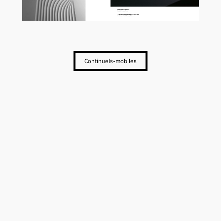
Maquettes de reliefs, 1972
Atelier de l'artiste, Cachan
← Thème de La Longue Marche (détail), 1974-2018
biscuit de porcelaine de Sèvres, 60 x 60 x 2 cm
Continuels-mobiles