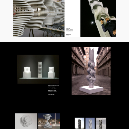
Hacia La Luz, 2016
aluminium peint, 635 x 92 x 74 cm
Place Rubēn Dario, Buenos Aires
Don de la CityBank et de l'artiste
← Hacia La Luz, 2016
construction
Courbes progrssives en vertical, 1971-2001
bois, peinture, 60 x 34 x 20 cm
Volume virtuel, 1972-2001
acrylique, métal 5mm, 87 x 23 x 16 cm
Carré en progression, 1971-2001
acrylique blanc 5 mm, 60 x 30 x 20 cm
Simulation en 3 D, 2018 ➜