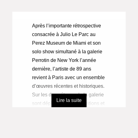
Après l’importante rétrospective
consacrée à Julio Le Parc au
Perez Museum de Miami et son
solo show simultané à la galerie
Perrotin de New York l’année
dernière, l’artiste de 89 ans
revient à Paris avec un ensemble
d’œuvres récentes et historiques.
Sur les deux étages de la galerie
Lire la suite
sont déployés des installations et
mobiles inédits, ainsi que de
nouvelles peintures. Exposées
pour la première fois, ces œuvres
dialoguent avec une présentation