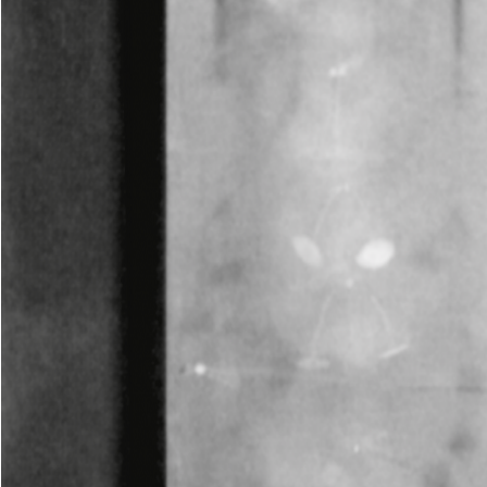
incredibilisque maeror, squalor
patris et haec praesens maestitia,
quam cernitis, luctusque declarat.
Ut enim benefici liberalesque
sumus, non ut exigamus gratiam
(neque enim beneficium
faeneramur sed natura propensi
ad liberalitatem sumus), sic
amicitiam non spe mercedis
adducti sed quod omnis eius
fructus in ipso amore inest,
expetendam putamus.