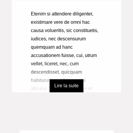
Etenim si attendere diligenter,
existimare vere de omni hac
causa volueritis, sic constituetis,
iudices, nec descensurum
quemquam ad hanc
accusationem fuisse, cui, utrum
vellet, liceret, nec, cum
descendisset, quicquam
habiturum spei fuisse, nisi
Lire la suite
alicuius intolerabili libidine et
nimis acerbo odio niteretur. Sed
ego Atratino, humanissimo atque
optimo adulescenti meo
necessario, ignosco, qui habet
excusationem vel pietatis vel