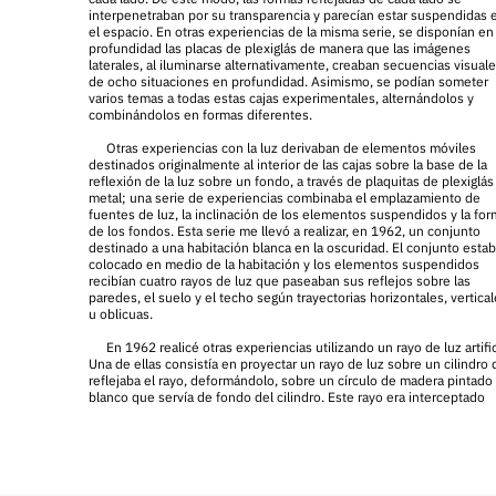
interpenetraban por su transparencia y parecían estar suspendidas 
el espacio. En otras experiencias de la misma serie, se disponían en
profundidad las placas de plexiglás de manera que las imágenes
laterales, al iluminarse alternativamente, creaban secuencias visual
de ocho situaciones en profundidad. Asimismo, se podían someter
varios temas a todas estas cajas experimentales, alternándolos y
combinándolos en formas diferentes.
Otras experiencias con la luz derivaban de elementos móviles
destinados originalmente al interior de las cajas sobre la base de la
reflexión de la luz sobre un fondo, a través de plaquitas de plexiglás
metal; una serie de experiencias combinaba el emplazamiento de
fuentes de luz, la inclinación de los elementos suspendidos y la fo
de los fondos. Esta serie me llevó a realizar, en 1962, un conjunto
destinado a una habitación blanca en la oscuridad. El conjunto esta
colocado en medio de la habitación y los elementos suspendidos
recibían cuatro rayos de luz que paseaban sus reflejos sobre las
paredes, el suelo y el techo según trayectorias horizontales, vertica
u oblicuas.
En 1962 realicé otras experiencias utilizando un rayo de luz artific
Una de ellas consistía en proyectar un rayo de luz sobre un cilindro
reflejaba el rayo, deformándolo, sobre un círculo de madera pintado
blanco que servía de fondo del cilindro. Este rayo era interceptado