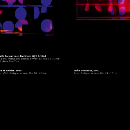
ble Concurrence-Continuos Light 2, 1961
s peint, métal peint, plastique, nylon, 53,4 x 50 x 143 cm
L MoMA, New York
te de lumière, 1960
Boîte lumineuse, 1960
s, métal, plastique, lumière, 20 x 20 x 6,5 cm
bois, plastique, lumière, 40 x 63 x 15 cm