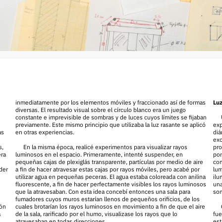
inmediatamente por los elementos móviles y fraccionado así de formas
Luz
diversas. El resultado visual sobre el círculo blanco era un juego
constante e imprevisible de sombras y de luces cuyos límites se fijaban
previamente. Este mismo principio que utilizaba la luz rasante se aplicó
exp
as
en otras experiencias.
diá
exc
s,
En la misma época, realicé experimentos para visualizar rayos
pro
era
luminosos en el espacio. Primeramente, intenté suspender, en
por
pequeñas cajas de plexiglás transparente, partículas por medio de aire
com
der
a fin de hacer atravesar estas cajas por rayos móviles, pero acabé por
lum
utilizar agua en pequeñas peceras. El agua estaba coloreada con anilina
ilu
fluorescente, a fin de hacer perfectamente visibles los rayos luminosos
una
e
que la atravesaban. Con esta idea concebí entonces una sala para
so
fumadores cuyos muros estarían llenos de pequeños orificios, de los
ión
cuales brotarían los rayos luminosos en movimiento a fin de que el aire
a
de la sala, rarificado por el humo, visualizase los rayos que lo
fue
atravesaban en todas direcciones.
est