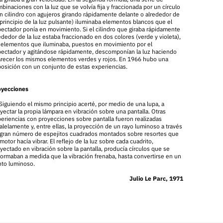
binaciones con la luz que se volvía fija y fraccionada por un círculo
n cilindro con agujeros girando rápidamente delante o alrededor de
(principio de la luz pulsante) iluminaba elementos blancos que el
ectador ponía en movimiento. Si el cilindro que giraba rápidamente
ededor de la luz estaba fraccionado en dos colores (verde y violeta),
 elementos que iluminaba, puestos en movimiento por el
ectador y agitándose rápidamente, descomponían la luz haciendo
recer los mismos elementos verdes y rojos. En 1966 hubo una
osición con un conjunto de estas experiencias.
oyecciones
Siguiendo el mismo principio acerté, por medio de una lupa, a
yectar la propia lámpara en vibración sobre una pantalla. Otras
eriencias con proyecciones sobre pantalla fueron realizadas
alelamente y, entre ellas, la proyección de un rayo luminoso a través
gran número de espejitos cuadrados montados sobre resortes que
motor hacía vibrar. El reflejo de la luz sobre cada cuadrito,
yectado en vibración sobre la pantalla, producía círculos que se
ormaban a medida que la vibración frenaba, hasta convertirse en un
to luminoso.
Julio Le Parc, 1971