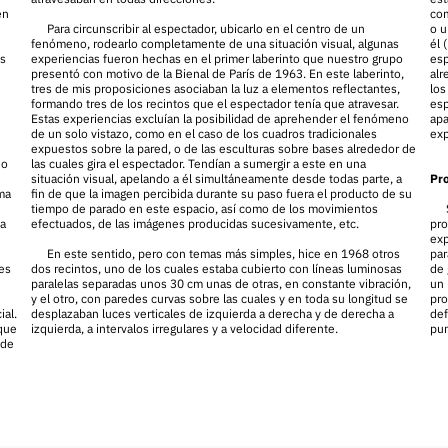
en
com
Para circunscribir al espectador, ubicarlo en el centro de un
o u
fenómeno, rodearlo completamente de una situación visual, algunas
él 
es
experiencias fueron hechas en el primer laberinto que nuestro grupo
esp
presentó con motivo de la Bienal de París de 1963. En este laberinto,
alr
tres de mis proposiciones asociaban la luz a elementos reflectantes,
los
formando tres de los recintos que el espectador tenía que atravesar.
esp
Estas experiencias excluían la posibilidad de aprehender el fenómeno
apa
de un solo vistazo, como en el caso de los cuadros tradicionales
exp
expuestos sobre la pared, o de las esculturas sobre bases alrededor de
 o
las cuales gira el espectador. Tendían a sumergir a este en una
situación visual, apelando a él simultáneamente desde todas parte, a
Pr
rma
fin de que la imagen percibida durante su paso fuera el producto de su
tiempo de parado en este espacio, así como de los movimientos
ba
efectuados, de las imágenes producidas sucesivamente, etc.
pro
exp
En este sentido, pero con temas más simples, hice en 1968 otros
par
les
dos recintos, uno de los cuales estaba cubierto con líneas luminosas
de 
paralelas separadas unos 30 cm unas de otras, en constante vibración,
un 
y el otro, con paredes curvas sobre las cuales y en toda su longitud se
pro
ial.
desplazaban luces verticales de izquierda a derecha y de derecha a
def
 que
izquierda, a intervalos irregulares y a velocidad diferente.
pun
 de