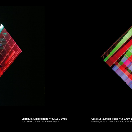
Continuel-lumière boîte n°3, 1959-1965
Continuel-lumière boîte n°3, 1959-
vue de l'exposition au PAMM, Miami
lumière, bois, moteurs, 90 x 90 x 24 