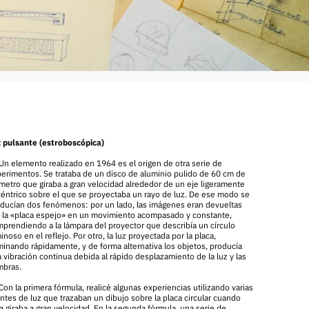
 pulsante (estroboscópica)
Un elemento realizado en 1964 es el origen de otra serie de
erimentos. Se trataba de un disco de aluminio pulido de 60 cm de
metro que giraba a gran velocidad alrededor de un eje ligeramente
éntrico sobre el que se proyectaba un rayo de luz. De ese modo se
ducían dos fenómenos: por un lado, las imágenes eran devueltas
 la «placa espejo» en un movimiento acompasado y constante,
prendiendo a la lámpara del proyector que describía un círculo
inoso en el reflejo. Por otro, la luz proyectada por la placa,
minando rápidamente, y de forma alternativa los objetos, producía
 vibración continua debida al rápido desplazamiento de la luz y las
mbras.
Con la primera fórmula, realicé algunas experiencias utilizando varias
ntes de luz que trazaban un dibujo sobre la placa circular cuando
a giraba a gran velocidad. En la segunda fórmula, una serie de