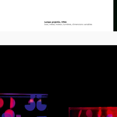
Lampe projetée, 1966
bois, métal, moteur, lumières, dimensions variables