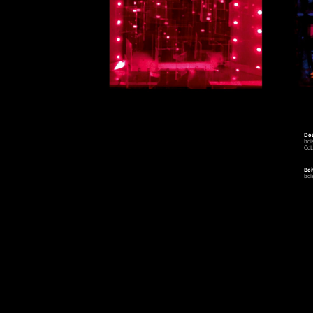
Dou
boi
CoL
Boî
boi