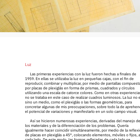
Luz
Las primeras experiencias con la luz fueron hechas a finales de
1959. En ellas se utilizaba la luz en pequeñas cajas, con el fin de
reproducir, combinar y multiplicar, por medio de pantallas compuest
por placas de plexiglás en forma de prismas, cuadrados y círculos
utilizando una escala de catorce colores. Como en otras experiencia
no se trataba en este caso de realizar cuadros luminosos. La luz no 
sino un medio, como el plexiglás o las formas geométricas, para
concretar algunas de mis preocupaciones, sobre todo la de aprehen
el potencial de variaciones y manifestarlo en un solo campo visual.
Así se hicieron numerosas experiencias, derivadas del manejo d
los materiales y de la diferenciación de los problemas. Quería
igualmente hacer coincidir simultáneamente, por medio de la reflex
de placas en plexiglás a 45°, colocando elementos, móviles o fijos, 
cada lado. De este modo, las formas reflejadas de cada lado se