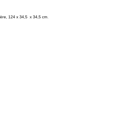
mière, 124 x 34,5 x 34,5 cm.
FR
ES
EN
VRES
TEXTES
EXPOSITIONS
BIOGRAPHIE
BIBLIOGRA
Crédits
Mentions légales