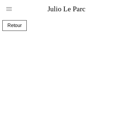
Julio
Le
Parc
alc075_e.jpg
Retour