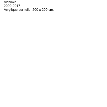
Alchimie
2000-2017,
Acrylique sur toile, 200 x 200 cm.
FR
ES
EN
Oeuvres
Textes
Expositions
Biographie
Bibliographie
Crédits
Mentions légales