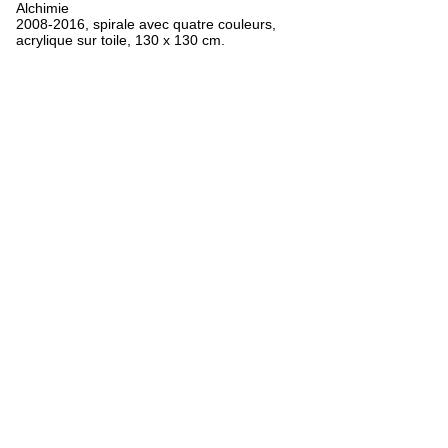
Alchimie
2008-2016, spirale avec quatre couleurs,
acrylique sur toile, 130 x 130 cm.
FR
ES
EN
Oeuvres
Textes
Expositions
Biographie
Bibliographie
Crédits
Mentions légales