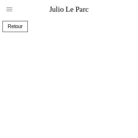
Julio
Le
Parc
alc095_1_aa.jpg
Retour