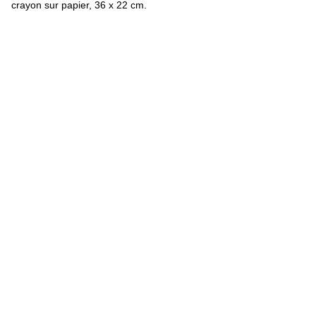
crayon sur papier, 36 x 22 cm.
FR
ES
EN
Obras
Textos
Exposiciones
biografía
Bibliografía
Créditos