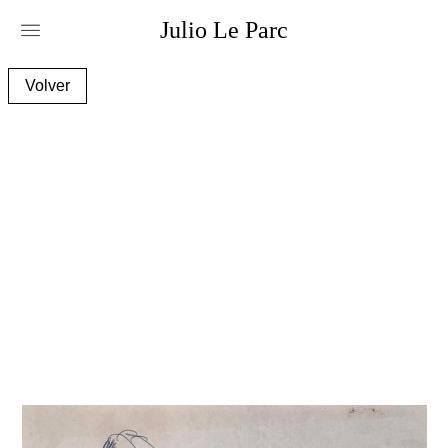
Julio
Le
Parc
img_8066_e1.jpg
Volver