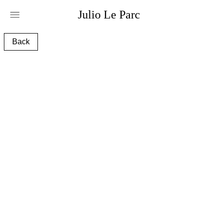
Julio
Le
Parc
acad-06_e1.jpg
Back