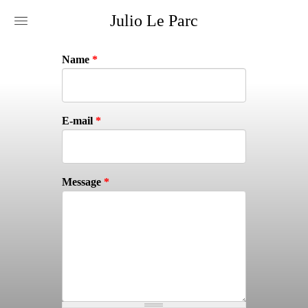
Julio
Le
Parc
name
*
e-mail
*
message
*